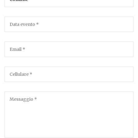
Agosto
2026
Dom
Lun
Mar
Mer
Gio
Ven
Sab
26
27
28
29
30
31
1
2
3
4
5
6
7
8
9
10
11
12
13
14
15
16
17
18
19
20
21
22
23
24
25
26
27
28
29
30
31
1
2
3
4
5
oggi
Cancella
Close